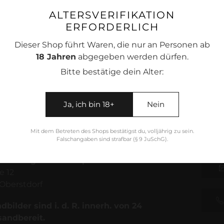
ALTERSVERIFIKATION
ERFORDERLICH
Dieser Shop führt Waren, die nur an Personen ab
18 Jahren
abgegeben werden dürfen.
Produkt
Bitte bestätige dein Alter:
wird
zum
Warenkorb
Ja, ich bin 18+
Nein
hinzugefügt
Mit dem Betreten des Shops bestätigst du, volljährig zu sein.
Falschangaben sind strafbar (§ 9 JuSchG).
für Fotografie & Bildproduktion
e 12
Oberstdorf
bilder sind i. d. R. innerh. von 24
sandbereit.