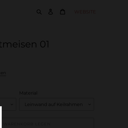
Suchen
Einloggen
Warenkorb
WEBSITE
tmeisen 01
ten
Material
EN WARENKORB LEGEN