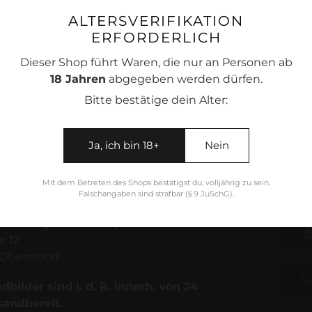
ALTERSVERIFIKATION
ERFORDERLICH
Dieser Shop führt Waren, die nur an Personen ab
18 Jahren
abgegeben werden dürfen.
Produkt
Bitte bestätige dein Alter:
wird
zum
Warenkorb
Ja, ich bin 18+
Nein
hinzugefügt
Mit dem Betreten des Shops bestätigst du, volljährig zu sein.
Falschangaben sind strafbar (§ 9 JuSchG).
für Fotografie & Bildproduktion
e 12
Oberstdorf
bilder sind i. d. R. innerh. von 24
sandbereit.