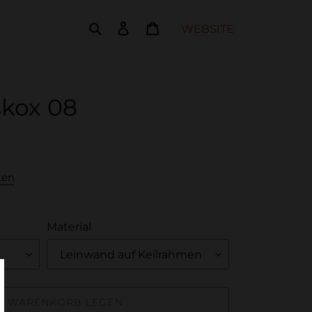
Suchen
Einloggen
Warenkorb
WEBSITE
kox 08
ten
Material
EN WARENKORB LEGEN