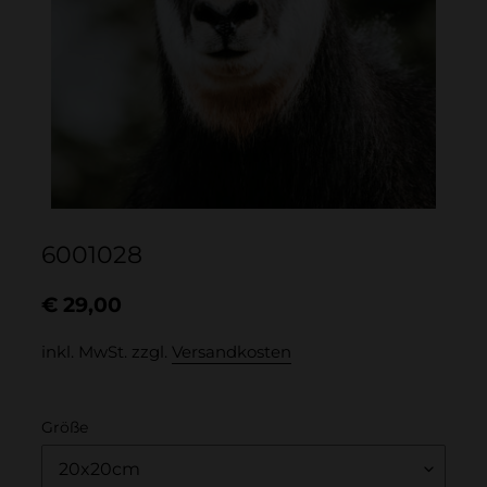
mobiles
Gerät
verwendest
6001028
Normaler
€ 29,00
Preis
inkl. MwSt. zzgl.
Versandkosten
Größe