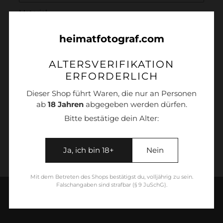
Material
heimatfotograf.com
ALTERSVERIFIKATION
IN DEN WARENKORB LEGEN
ERFORDERLICH
Dieser Shop führt Waren, die nur an Personen
ab
18 Jahren
abgegeben werden dürfen.
Bitte bestätige dein Alter:
Produkt
wird
Ja, ich bin 18+
Nein
zum
Warenkorb
Mit dem Betreten des Shops bestätigst du, volljährig zu sein.
hinzugefügt
Falschangaben sind strafbar (§ 9 JuSchG).