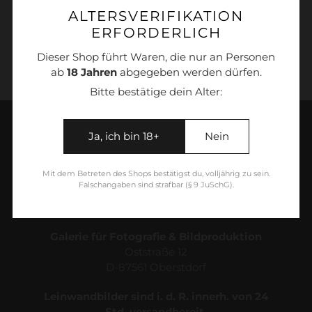
ALTERSVERIFIKATION
Oststr. 3 oder der Hauptstr. 5 in Oberstdorf
bestellt werden.
ERFORDERLICH
Dieser Shop führt Waren, die nur an Personen
ab
18 Jahren
abgegeben werden dürfen.
Bitte bestätige dein Alter:
Ja, ich bin 18+
Nein
Mit dem Betreten des Shops bestätigst du, volljährig zu sein.
Falschangaben sind strafbar (§ 9 JuSchG).
Galerie für Fotografie & Bildproduktion
Oststraße 12
D-87561 Oberstdorf
Leinwandbilder sind i. d. R. innerh. von 24
Std. versandbereit.