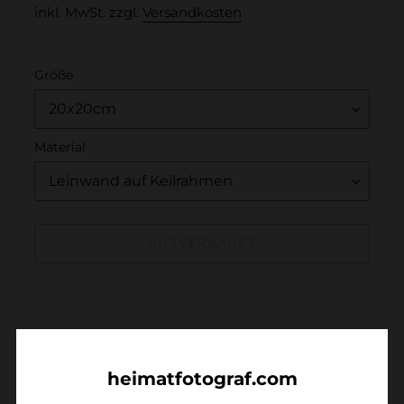
inkl. MwSt. zzgl.
Versandkosten
mobiles
Gerät
verwendest
Größe
Material
AUSVERKAUFT
Produkt
wird
zum
HINWEIS:
Warenkorb
hinzugefügt
heimatfotograf.com
Alle Bilder von Jonathan können nur per
E-Mai
l
oder persönlich in unseren Galerien in der