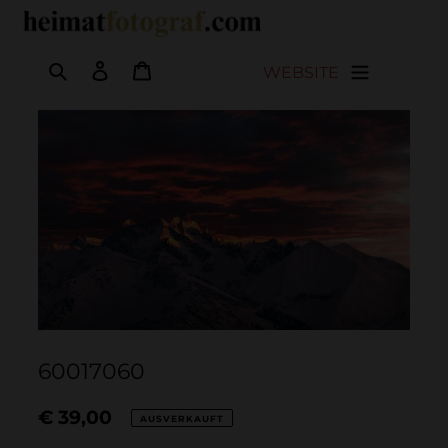
Direkt
Nutze
zum
die
Inhalt
linken/rechten
Suchen
Einloggen
Warenkorb
WEBSITE
Pfeile,
um
durch
die
Slideshow
zu
navigieren,
oder
wische
nach
links
bzw.
60017060
rechts,
wenn
Normaler
€ 39,00
du
AUSVERKAUFT
ein
Preis