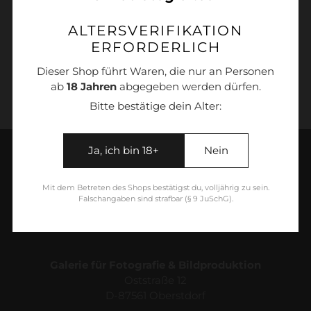
Weitere Bezahlmöglichkeiten
ALTERSVERIFIKATION
Produkt
ERFORDERLICH
wird
1001030_sepia
zum
Dieser Shop führt Waren, die nur an Personen
Warenkorb
ab
18 Jahren
abgegeben werden dürfen.
hinzugefügt
Bitte bestätige dein Alter:
Ja, ich bin 18+
Nein
Mit dem Betreten des Shops bestätigst du, volljährig zu sein.
Falschangaben sind strafbar (§ 9 JuSchG).
Galerie für Fotografie & Bildproduktion
Oststraße 12
D-87561 Oberstdorf