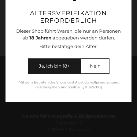
ALTERSVERIFIKATION
Produkt
ERFORDERLICH
wird
1001056_sepia
zum
Dieser Shop führt Waren, die nur an Personen
Warenkorb
ab
18 Jahren
abgegeben werden dürfen.
hinzugefügt
Bitte bestätige dein Alter:
Ja, ich bin 18+
Nein
Mit dem Betreten des Shops bestätigst du, volljährig zu sein.
Falschangaben sind strafbar (§ 9 JuSchG).
Galerie für Fotografie & Bildproduktion
Oststraße 12
D-87561 Oberstdorf