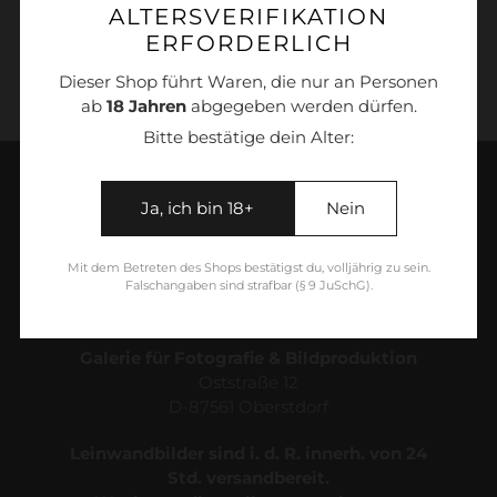
ALTERSVERIFIKATION
wird
1001124
ERFORDERLICH
zum
Warenkorb
Dieser Shop führt Waren, die nur an Personen
hinzugefügt
ab
18 Jahren
abgegeben werden dürfen.
Bitte bestätige dein Alter:
Ja, ich bin 18+
Nein
Mit dem Betreten des Shops bestätigst du, volljährig zu sein.
Falschangaben sind strafbar (§ 9 JuSchG).
Galerie für Fotografie & Bildproduktion
Oststraße 12
D-87561 Oberstdorf
Leinwandbilder sind i. d. R. innerh. von 24
Std. versandbereit.