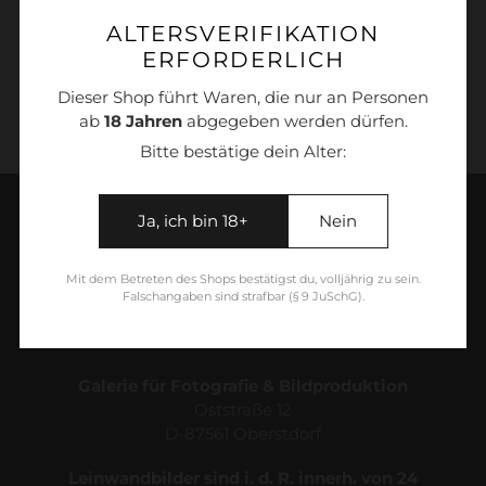
Produkt
ALTERSVERIFIKATION
wird
ERFORDERLICH
1001022
zum
Dieser Shop führt Waren, die nur an Personen
Warenkorb
ab
18 Jahren
abgegeben werden dürfen.
hinzugefügt
Bitte bestätige dein Alter:
Ja, ich bin 18+
Nein
Mit dem Betreten des Shops bestätigst du, volljährig zu sein.
Falschangaben sind strafbar (§ 9 JuSchG).
Galerie für Fotografie & Bildproduktion
Oststraße 12
D-87561 Oberstdorf
Leinwandbilder sind i. d. R. innerh. von 24