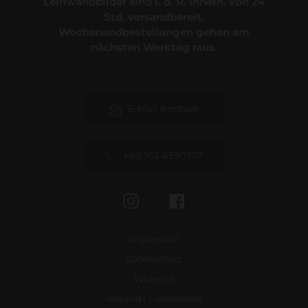
Leinwandbilder sind i. d. R. innerh. von 24
Std. versandbereit.
Wochenendbestellungen gehen am
nächsten Werktag raus.
E-Mail Kontakt
+49 163 4390707
Instagram
Facebook
Impressum
Datenschutz
Widerruf
Versand / Lieferzeiten