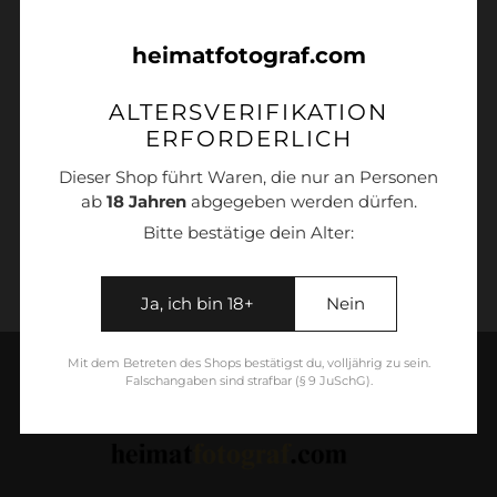
heimatfotograf.com
ALTERSVERIFIKATION
Produkt
ERFORDERLICH
wird
Das Oberstdorfer Rindvieh gibt es klassisch
Dieser Shop führt Waren, die nur an Personen
zum
auf Leinwand, Alu-Dibond matt oder hinter
ab
18 Jahren
abgegeben werden dürfen.
Warenkorb
Acrylglas glänzend.
hinzugefügt
Bitte bestätige dein Alter:
Ja, ich bin 18+
Nein
Mit dem Betreten des Shops bestätigst du, volljährig zu sein.
Falschangaben sind strafbar (§ 9 JuSchG).