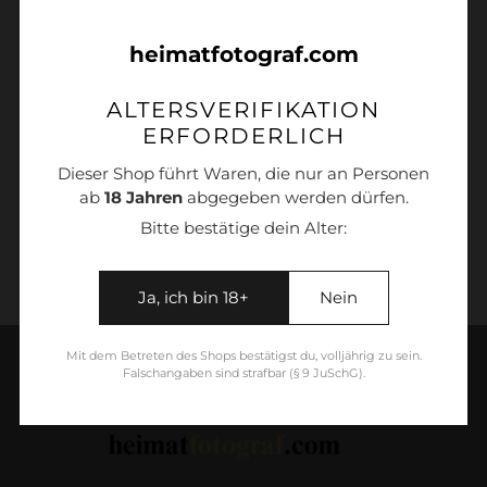
heimatfotograf.com
Weitere Bezahlmöglichkeiten
ALTERSVERIFIKATION
Produkt
ERFORDERLICH
wird
Das Oberstdorfer Rindvieh gibt es klassisch
Dieser Shop führt Waren, die nur an Personen
zum
auf Leinwand, Alu-Dibond matt oder hinter
ab
18 Jahren
abgegeben werden dürfen.
Warenkorb
Acrylglas glänzend.
hinzugefügt
Bitte bestätige dein Alter:
Ja, ich bin 18+
Nein
Mit dem Betreten des Shops bestätigst du, volljährig zu sein.
Falschangaben sind strafbar (§ 9 JuSchG).