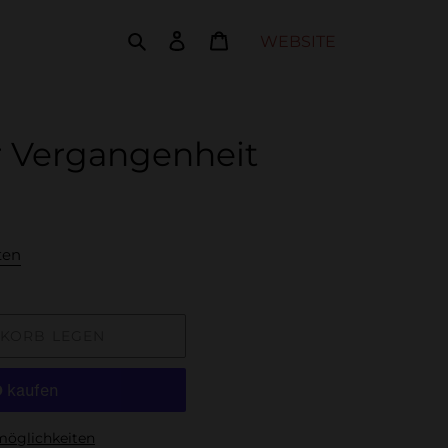
Suchen
Einloggen
Warenkorb
WEBSITE
r Vergangenheit
ten
NKORB LEGEN
möglichkeiten