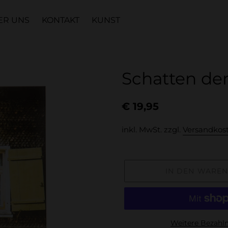
ER UNS
KONTAKT
KUNST
Schatten de
Normaler
€ 19,95
Preis
inkl. MwSt. zzgl.
Versandkos
IN DEN WARE
Weitere Bezahl