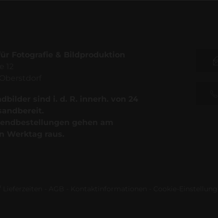
für Fotografie & Bildproduktion
e 12
Oberstdorf
bilder sind i. d. R. innerh. von 24
sandbereit.
endbestellungen gehen am
n Werktag raus.
 Lieferzeiten
-
AGB
-
Kontaktinformationen
-
Cookie-Einstellun